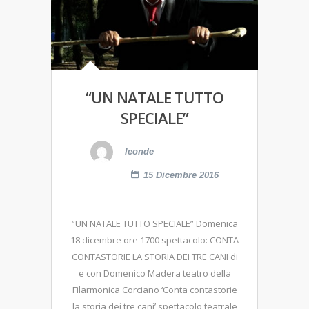
“UN NATALE TUTTO
SPECIALE”
leonde
15 Dicembre 2016
“UN NATALE TUTTO SPECIALE” Domenica
18 dicembre ore 1700 spettacolo: CONTA
CONTASTORIE LA STORIA DEI TRE CANI di
e con Domenico Madera teatro della
Filarmonica Corciano ‘Conta contastorie
la storia dei tre cani’ spettacolo teatrale